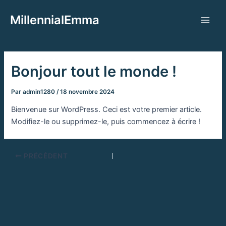
Aller
MillennialEmma
au
Main
contenu
Men
Bonjour tout le monde !
Par
admin1280
/
18 novembre 2024
Bienvenue sur WordPress. Ceci est votre premier article.
Modifiez-le ou supprimez-le, puis commencez à écrire !
PRÉCÉDENT